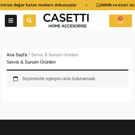
İçeriğe
vinize değer katan modern dokunuşlar
5000₺ ve üzeri üc
◆
atla
0
Cart
Ana Sayfa
/ Servis & Sunum Ürünleri
Servis & Sunum Ürünleri
Seçiminizle eşleşen ürün bulunamadı.