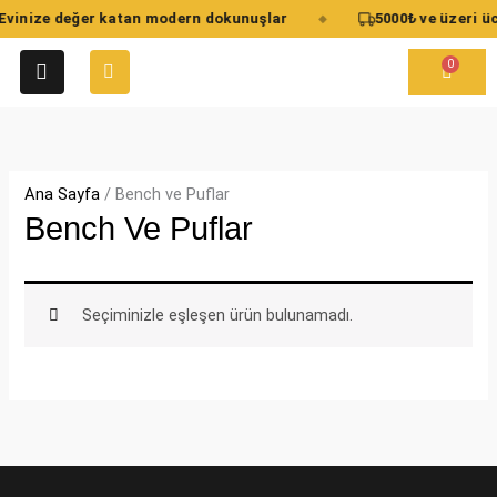
İçeriğe
Evinize değer katan modern dokunuşlar
5000₺ ve üzeri üc
◆
atla
0
Cart
Ana Sayfa
/ Bench ve Puflar
Bench Ve Puflar
Seçiminizle eşleşen ürün bulunamadı.