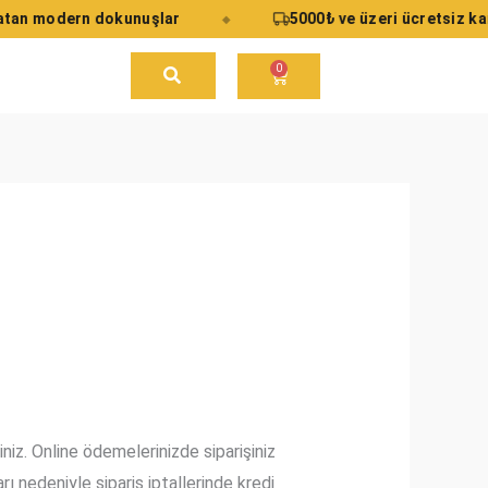
an modern dokunuşlar
5000₺ ve üzeri ücretsiz karg
◆
0
Cart
niz. Online ödemelerinizde siparişiniz
ı nedeniyle sipariş iptallerinde kredi