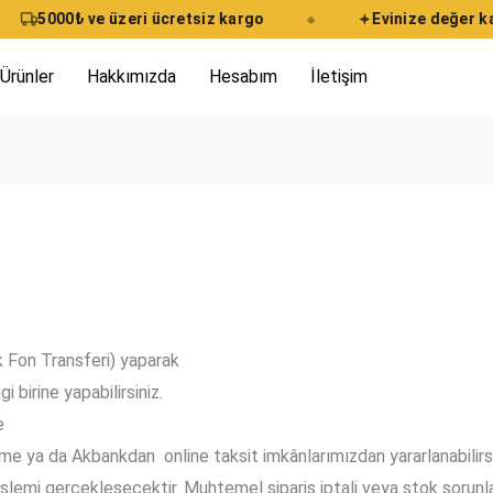
5000₺ ve üzeri ücretsiz kargo
Evinize değer kat
◆
 Ürünler
Hakkımızda
Hesabım
İletişim
 Fon Transferi) yaparak
birine yapabilirsiniz.
e
eme ya da Akbankdan online taksit imkânlarımızdan yararlanabilirsi
şlemi gerçekleşecektir. Muhtemel sipariş iptali veya stok sorunlar