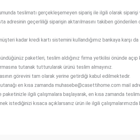
umunda teslimatı gerçekleşemeyen sipariş ile ilgili olarak siparişi 
ta adresinin geçerliliği siparişin aktarılmasını takiben gönderilen
şteri kadar kredi kartı sistemini kullandığımız bankaya karşı d
ndüğünüz paketleri, teslim aldığınız firma yetkilisi önünde açıp k
rmasına tutanak tutturularak ürünü teslim almayınız.
sının görevini tam olarak yerine getirdiği kabul edilmektedir.
 tutanağı en kısa zamanda
muhasebe@casettihome.com
mail adre
de paketinizle ilgili çalışmalara başlayarak, en kısa zamanda tesli
k istediğinizi kısaca açıklarsanız ürün ile ilgili çalışmalarımızda