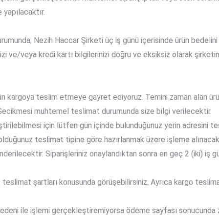
e yapılacaktır.
 durumunda; Nezih Haccar Şirketi üç iş günü içerisinde ürün bedelin
zi ve/veya kredi kartı bilgilerinizi doğru ve eksiksiz olarak şirketim
gün kargoya teslim etmeye gayret ediyoruz. Temini zaman alan ürün
r. Gecikmesi muhtemel teslimat durumunda size bilgi verilecektir.
ilebilmesi için lütfen gün içinde bulunduğunuz yerin adresini tesl
 olduğunuz teslimat tipine göre hazırlanmak üzere işleme alınacak
rilecektir. Siparişleriniz onaylandıktan sonra en geç 2 (iki) iş
teslimat şartları konusunda görüşebilirsiniz. Ayrıca kargo teslima
nedeni ile işlemi gerçekleştiremiyorsa ödeme sayfası sonucunda