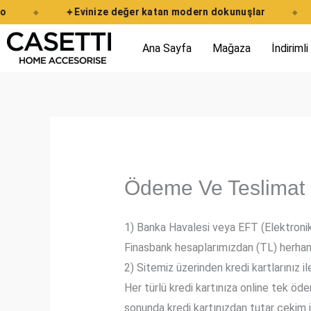
İçeriğe
Evinize değer katan modern dokunuşlar
◆
◆
atla
Ana Sayfa
Mağaza
İndirimli
Ödeme Ve Teslimat
1) Banka Havalesi veya EFT (Elektronik
Finasbank hesaplarımızdan (TL) herhangi 
2) Sitemiz üzerinden kredi kartlarınız il
Her türlü kredi kartınıza online tek öd
sonunda kredi kartınızdan tutar çekim i