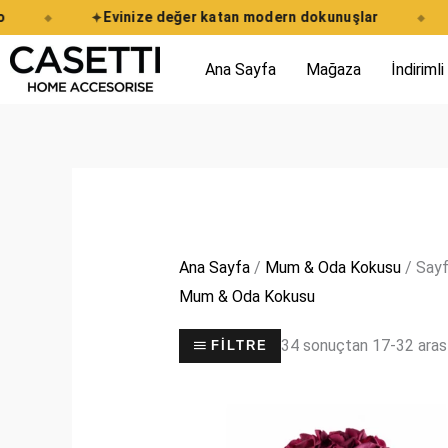
İçeriğe
Evinize değer katan modern dokunuşlar
◆
◆
atla
Ana Sayfa
Mağaza
İndirimli
Ana Sayfa
/
Mum & Oda Kokusu
/ Sayf
Mum & Oda Kokusu
34 sonuçtan 17-32 arası
FILTRE