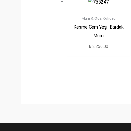
Mum & Oda Kokusu
Kesme Cam Yeşil Bardak
Mum
₺
2.250,00