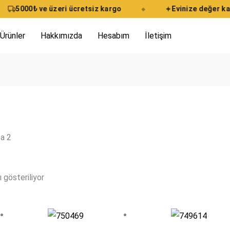
5000₺ ve üzeri ücretsiz kargo
Evinize değer kata
◆
 Ürünler
Hakkımızda
Hesabım
İletişim
a 2
 gösteriliyor