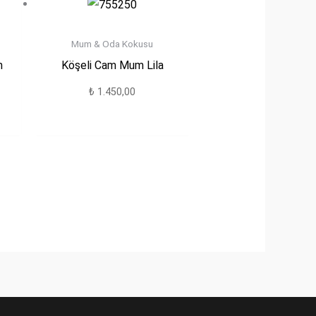
Mum & Oda Kokusu
m
Köşeli Cam Mum Lila
₺
1.450,00